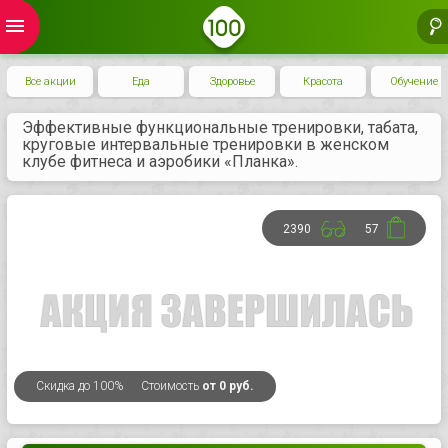
menu
Все акции
Еда
Здоровье
Красота
Обучение
Эффективные функциональные тренировки, табата,
круговые интервальные тренировки в женском
клубе фитнеса и аэробики «Планка».
2390
57
Скидка
до 100%
Стоимость
от 0 руб.