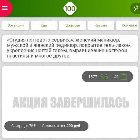
menu
Все акции
Еда
Здоровье
Красота
Обучение
«Студия ногтевого сервиса»: женский маникюр,
мужской и женский педикюр, покрытие гель-лаком,
укрепление ногтей гелем, выравнивание ногтевой
пластины и многое другое.
1577
49
Скидка
до 78%
Стоимость
от 290 руб.