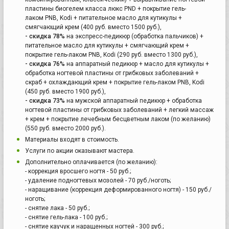
пластины биогелем класса люкс PND + покрытие гель-
лаком PNB, Kodi + питательное масло для кутикулы +
смягчающий крем (400 руб. вместо 1500 руб.),
- скидка 78%
на экспресс-педикюр (обработка пальчиков) +
питательное масло для кутикулы + смягчающий крем +
покрытие гель-лаком PNB, Kodi (290 руб. вместо 1300 руб.),
- скидка 76%
на аппаратный педикюр + масло для кутикулы +
обработка ногтевой пластины от грибковых заболеваний +
скраб + охлаждающий крем + покрытие гель-лаком PNB, Kodi
(450 руб. вместо 1900 руб.),
- скидка 73%
на мужской аппаратный педикюр + обработка
ногтевой пластины от грибковых заболеваний + легкий массаж
+ крем + покрытие лечебным бесцветным лаком (по желанию)
(550 руб. вместо 2000 руб.).
Материалы входят в стоимость.
Услуги по акции оказывают мастера.
Дополнительно оплачивается (по желанию):
- коррекция вросшего ногтя - 50 руб.;
- удаление подногтевых мозолей - 70 руб./ноготь;
- наращивание (коррекция деформированного ногтя) - 150 руб./
ноготь;
- снятие лака - 50 руб.;
- снятие гель-лака - 100 руб.;
- снятие каучук и наращенных ногтей - 300 руб.;