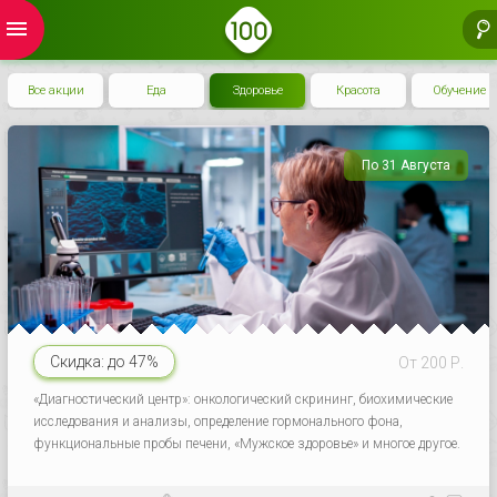
menu
Все акции
Еда
Здоровье
Красота
Обучение
По 31 Августа
Скидка:
до 47%
От 200 Р.
«Диагностический центр»: онкологический скрининг, биохимические
исследования и анализы, определение гормонального фона,
функциональные пробы печени, «Мужское здоровье» и многое другое.