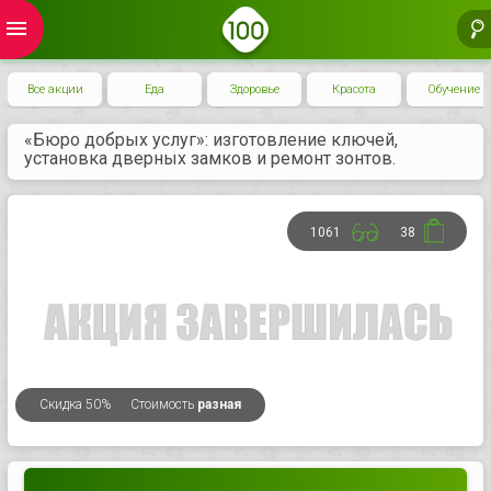
menu
Все акции
Еда
Здоровье
Красота
Обучение
«Бюро добрых услуг»: изготовление ключей,
установка дверных замков и ремонт зонтов.
1061
38
Скидка
50%
Стоимость
разная