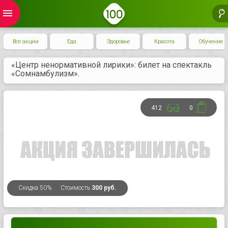
menu
Все акции
Еда
Здоровье
Красота
Обучение
«Центр ненормативной лирики»: билет на спектакль
«Сомнамбулизм».
412
0
Скидка
50%
Стоимость
300 руб.