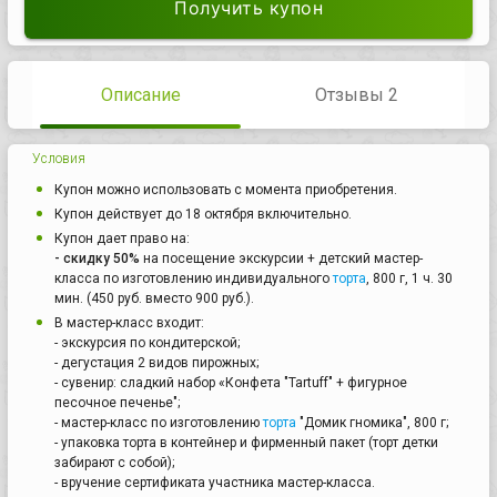
Получить купон
Описание
Отзывы 2
Условия
Купон можно использовать с момента приобретения.
Купон действует до 18 октября включительно.
Купон дает право на:
- скидку 50%
на посещение экскурсии + детский мастер-
класса по изготовлению индивидуального
торта
, 800 г, 1 ч. 30
мин. (450 руб. вместо 900 руб.).
В мастер-класс входит:
- экскурсия по кондитерской;
- дегустация 2 видов пирожных;
- сувенир: сладкий набор «Конфета "Tartuff" + фигурное
песочное печенье";
- мастер-класс по изготовлению
торта
"Домик гномика", 800 г;
- упаковка торта в контейнер и фирменный пакет (торт детки
забирают с собой);
- вручение сертификата участника мастер-класса.