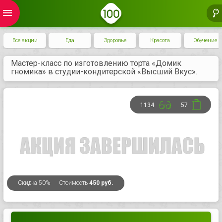
menu
Все акции
Еда
Здоровье
Красота
Обучение
Мастер-класс по изготовлению торта «Домик
гномика» в студии-кондитерской «Высший Вкус».
1134
57
Скидка
50%
Стоимость
450 руб.