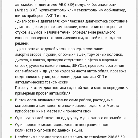
автомобиля: двигатель, ABS, ESP, подушки безопасности
(AirBag, SRS), круиз-контроль, климат-контроль, иммобилайзер,
щиток приборов - АКПП и т.д.;
- диагностика двигателя: комплексная диагностика состояние
двигателя, измерение компрессии, выявление посторонних
стуков и шумов, наличие течей, определение реального
износа, проверка технологических жидкостей и приводных
ремней;
- диагностика ходовой части: проверка состояния
амортизаторов, пружин, опорных чашек, тормозных колодок,
дисков, шлангов, проверка отсутствия люфтов в шаровых
опорах, рулевых наконечниках, ШРУСах, проверка состояния
саленблоков и др. узлов ходовой части автомобиля, проверка
подшпников ступиц, сцепления, диагностика КПП и
автоматических трансмиссий.
По результатам диагностики ходовой части можно определить
примерный пробег автомобиля.
В стоимость включена только сама работа, расходные
материалы и компоненты оплачиваются отдельно. Можно
приобрести их на месте или принести свои.
Один купон действует на одну услугу для одного автомобиля.
Один человек может использовать неограниченное
количество купонов по данной акции.
Необходима предварительная запись по телефону: 236-66-69.