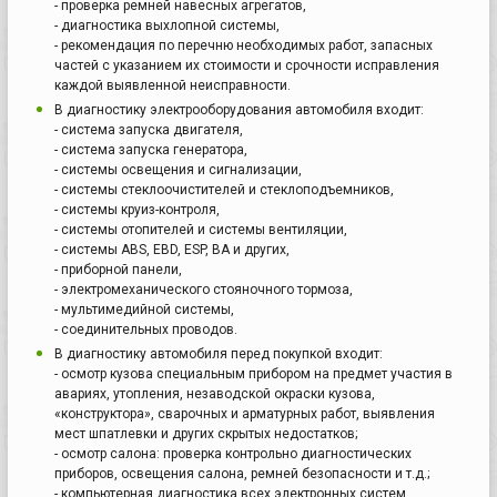
- проверка ремней навесных агрегатов,
- диагностика выхлопной системы,
- рекомендация по перечню необходимых работ, запасных
частей с указанием их стоимости и срочности исправления
каждой выявленной неисправности.
В диагностику электрооборудования автомобиля входит:
- система запуска двигателя,
- система запуска генератора,
- системы освещения и сигнализации,
- системы стеклоочистителей и стеклоподъемников,
- системы круиз-контроля,
- системы отопителей и системы вентиляции,
- системы ABS, EBD, ESP, BA и других,
- приборной панели,
- электромеханического стояночного тормоза,
- мультимедийной системы,
- соединительных проводов.
В диагностику автомобиля перед покупкой входит:
- осмотр кузова специальным прибором на предмет участия в
авариях, утопления, незаводской окраски кузова,
«конструктора», сварочных и арматурных работ, выявления
мест шпатлевки и других скрытых недостатков;
- осмотр салона: проверка контрольно диагностических
приборов, освещения салона, ремней безопасности и т.д.;
- компьютерная диагностика всех электронных систем