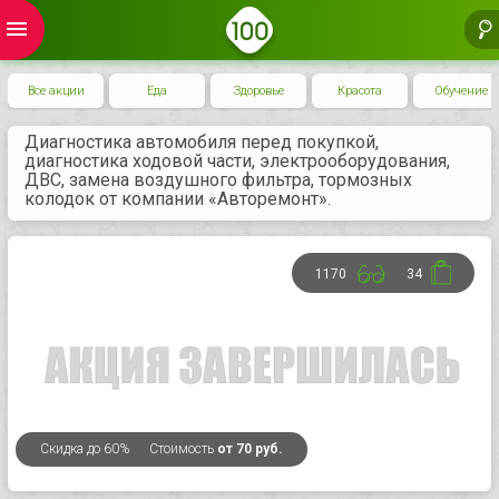
menu
Все акции
Еда
Здоровье
Красота
Обучение
Диагностика автомобиля перед покупкой,
диагностика ходовой части, электрооборудования,
ДВС, замена воздушного фильтра, тормозных
колодок от компании «Авторемонт».
1170
34
Скидка
до 60%
Стоимость
от 70 руб.