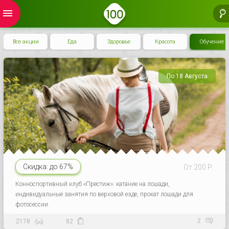
menu
Все акции
Еда
Здоровье
Красота
Обучение
По 18 Августа
Скидка:
до 67%
От 200 Р.
Конноспортивный клуб «Престиж»: катание на лошади,
индивидуальные занятия по верховой езде, прокат лошади для
фотосессии.
2
2178
82