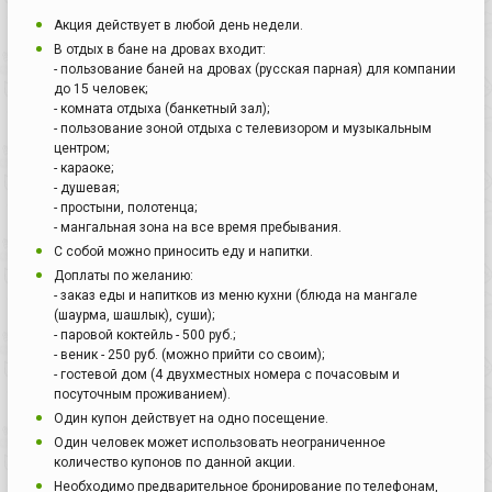
Акция действует в любой день недели.
В отдых в бане на дровах входит:
- пользование баней на дровах (русская парная) для компании
до 15 человек;
- комната отдыха (банкетный зал);
- пользование зоной отдыха с телевизором и музыкальным
центром;
- караоке;
- душевая;
- простыни, полотенца;
- мангальная зона на все время пребывания.
С собой можно приносить еду и напитки.
Доплаты по желанию:
- заказ еды и напитков из меню кухни (блюда на мангале
(шаурма, шашлык), суши);
- паровой коктейль - 500 руб.;
- веник - 250 руб. (можно прийти со своим);
- гостевой дом (4 двухместных номера с почасовым и
посуточным проживанием).
Один купон действует на одно посещение.
Один человек может использовать неограниченное
количество купонов по данной акции.
Необходимо предварительное бронирование по телефонам,