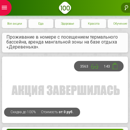
menu
Все акции
Еда
Здоровье
Красота
Обучение
Проживание в номере с посещением термального
бассейна, аренда мангальной зоны на базе отдыха
«Деревенька».
3563
143
Скидка
до 100%
Стоимость
от 0 руб.