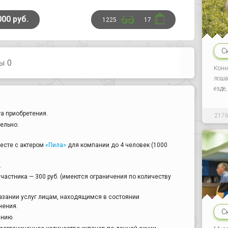
000 руб.
1225
17
С
ы 0
Конн
лоша
езде
а приобретения.
217
ельно.
весте с актером
«Пила»
для компании до 4 человек (1000
.
частника — 300 руб. (имеются ограничения по количеству
казании услуг лицам, находящимся в состоянии
нения.
С
анию.