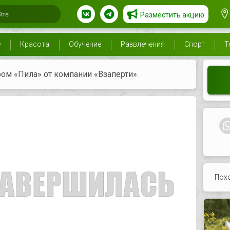
Разместить акцию
е
Красота
Обучение
Развлечения
Спорт
Т
ром «Пила» от компании «Взаперти».
Пох