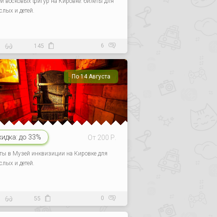
й восковых фигур на Кировке: билеты для
слых и детей.
6
8
145
По 14 Августа
кидка:
до 33%
От 200 Р.
ты в Музей инквизиции на Кировке для
слых и детей.
0
9
55