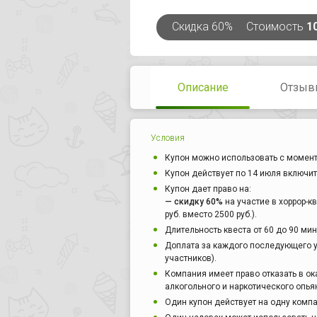
Скидка
60%
Стоимость
1
Описание
Отзыв
Условия
Купон можно использовать с момент
Купон действует по 14 июля включит
Купон дает право на:
— скидку 60%
на участие в хоррор-к
руб. вместо 2500 руб.).
Длительность квеста от 60 до 90 мин
Доплата за каждого последующего у
участников).
Компания имеет право отказать в о
алкогольного и наркотического опья
Один купон действует на одну комп