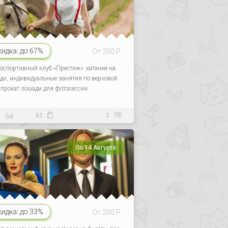
кидка:
до 67%
От 200 Р.
оспортивный клуб «Престиж»: катание на
ди, индивидуальные занятия по верховой
, прокат лошади для фотосессии.
2
6
82
По 14 Августа
кидка:
до 33%
От 200 Р.