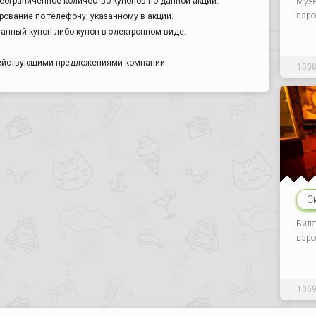
еограниченное количество купонов по данной акции.
Музе
взро
ование по телефону, указанному в акции.
анный купон либо купон в электронном виде.
действующими предложениями компании.
150
С
Биле
взро
106