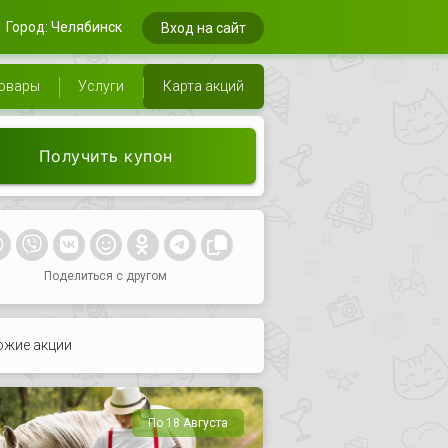
Город: Челябинск
Вход на сайт
овары
Услуги
Карта акций
Получить купон
Поделиться с другом
ожие акции
По 18 Августа