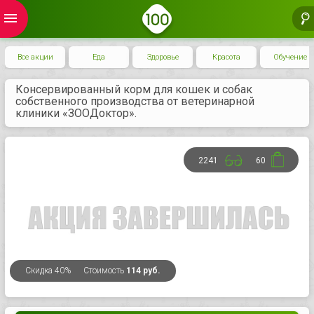
menu
Все акции
Еда
Здоровье
Красота
Обучение
Консервированный корм для кошек и собак
собственного производства от ветеринарной
клиники «ЗООДоктор».
2241
60
Скидка
40%
Стоимость
114 руб.